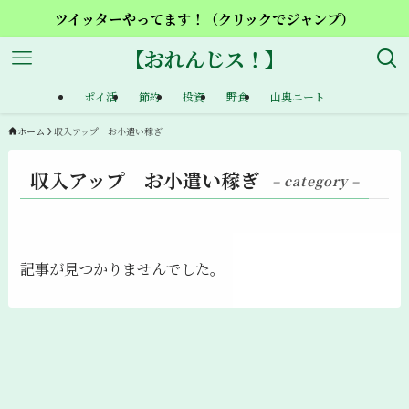
ツイッターやってます！（クリックでジャンプ）
【おれんじス！】
ポイ活
節約
投資
野食
山奥ニート
ホーム
収入アップ お小遣い稼ぎ
収入アップ お小遣い稼ぎ
– category –
記事が見つかりませんでした。