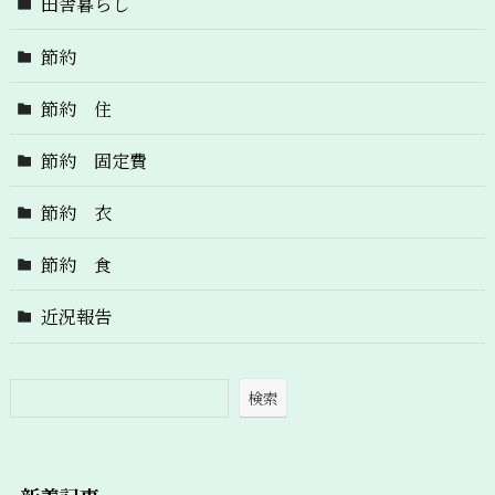
田舎暮らし
節約
節約 住
節約 固定費
節約 衣
節約 食
近況報告
検索