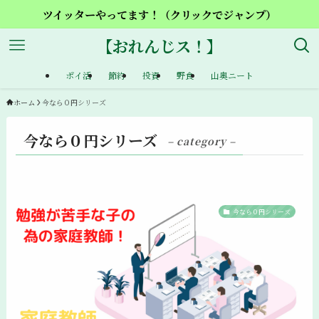
ツイッターやってます！（クリックでジャンプ）
【おれんじス！】
ポイ活
節約
投資
野食
山奥ニート
ホーム
今なら０円シリーズ
今なら０円シリーズ
– category –
今なら０円シリーズ