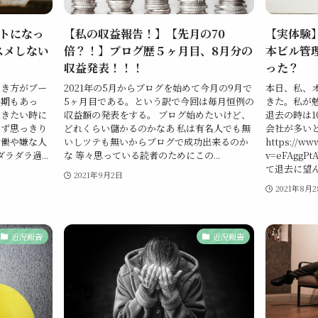
トになっ
【私の収益報告！】【先月の70
【実体験
スメしない
倍？！】ブログ歴５ヶ月目、8月分の
本ビル管
収益発表！！！
った？
生き方がブー
2021年の5月からブログを始めて今月の9月で
本日、私、
時期もあっ
5ヶ月目である。という訳で今回は毎月恒例の
きた。私が
起きたい時に
収益額の発表をする。 ブログ始めたいけど、
退去の時は1
せず思っきり
どれくらい儲かるのかなあ 私は有名人でも無
会社が多い
労働や嫌な人
いしツテも無いからブログで成功出来るのか
https://ww
ダラ過...
な 等々思っている読者のためにこの...
v=eFAgg
て退去に望ん
2021年9月2日
2021年8月
近況報告
近況報告