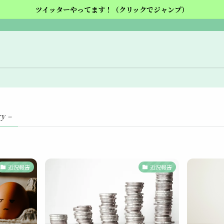
ツイッターやってます！（クリックでジャンプ）
y –
近況報告
近況報告