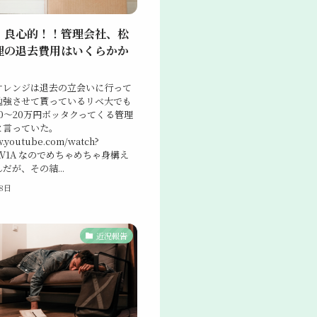
】良心的！！管理会社、松
理の退去費用はいくらかか
オレンジは退去の立会いに行って
勉強させて貰っているリベ大でも
0〜20万円ボッタクってくる管理
と言っていた。
w.youtube.com/watch?
PtAV1A なのでめちゃめちゃ身構え
だが、その結...
28日
近況報告