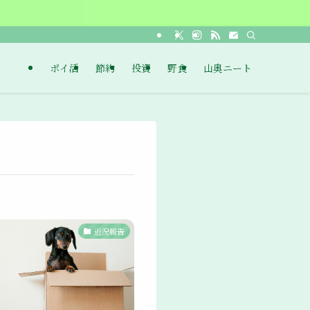
ポイ活
節約
投資
野食
山奥ニート
近況報告