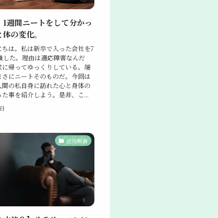
】1週間ニートをして分かっ
と体の変化。
にちは。私は新卒で入った会社を7
退職した。理由は適応障害なんだ
家に帰ってゆっくりしている。端
まさにニートそのものだ。今回は
人間の私自身に訪れた心と身体の
た事を紹介しよう。是非、こ...
6日
近況報告