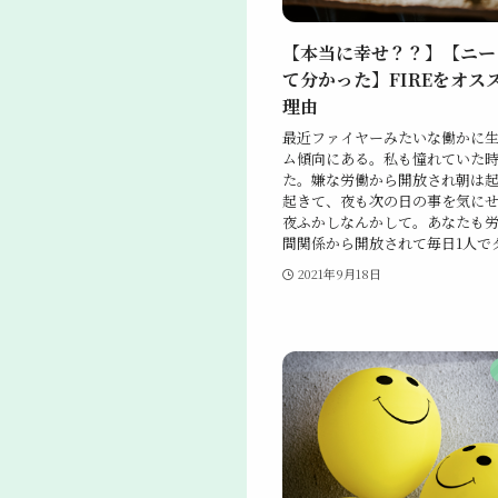
【本当に幸せ？？】【ニー
て分かった】FIREをオス
理由
最近ファイヤーみたいな働かに
ム傾向にある。私も憧れていた
た。嫌な労働から開放され朝は
起きて、夜も次の日の事を気に
夜ふかしなんかして。あなたも
間関係から開放されて毎日1人でダラ
2021年9月18日