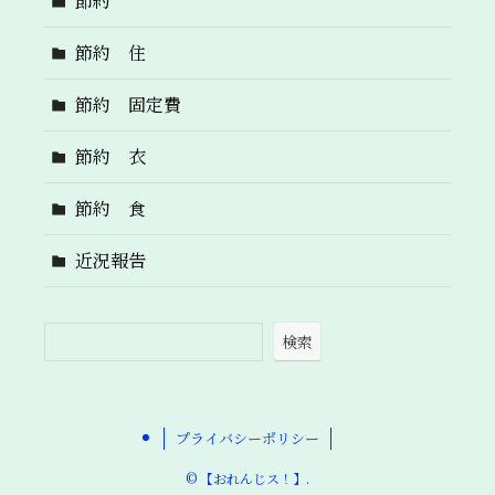
節約
節約 住
節約 固定費
節約 衣
節約 食
近況報告
検索
プライバシーポリシー
©
【おれんじス！】.