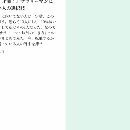
？才能？】サラリーマンに
い人の選択肢
ンに向いてない人は一定数、この
う。恐らく10人に1人、10％はい
そして私はその1人だった。なので
でサラリーマン以外の生き方につい
でまとめてみた。今、転職するか
っている人の背中を押せ...
5日