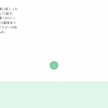
体に起こった
いて話す。
聞くが3リッ
ぜひ最後まで
アトピーが治
...
1