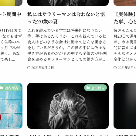
ート期間中
私にはサラリーマンは合わないと悟
【実体験
った20歳の夏
た事、心
8月19日まで
これを読んでいる学生は将来何になりたい
皆さんこん
トなどもせず
等、夢はあるだろうか。これを読んでいる社
月20日で
しく生粋のニ
会人はどのような会社に勤めてどんな働き方
が、今は実
一ヶ月で私が
をしているだろうか。この世の中には色々な
的に言えば
と思う。あな
働き方があるのだがその中でも全体の89％割
そんなダメ
楽し...
合を占めるサラリーマンとしての働き方が...
変化と分かっ
2021年8月17日
2021年8月
近況報告
近況報告