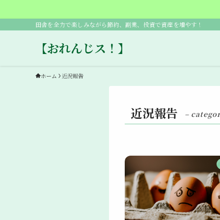
田舎を全力で楽しみながら節約、副業、投資で資産を増やす！
【おれんじス！】
ホーム
近況報告
近況報告
– categor