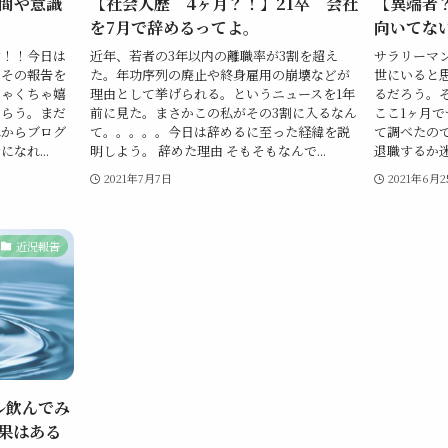
間や意識
【社会人歴 4ヶ月？！】21卒 会社
【異端者
を7月で辞めるってよ。
向いてな
す！！今日は
近年、若者の3年以内の離職率が3割を超え
サラリーマ
でその報告を
た。年功序列の廃止や終身雇用の崩壊などが
世にいると思
ちゃくちゃ嬉
理由として挙げられる。というニュースを1年
るだろう。
もらう。まだ
前に見た。まさかこの私がその3割に入るなん
ここ1ヶ月
れからブログ
て。。。。。今日は辞めるに至った経緯を説
て調べたの
なれ...
明しよう。 辞めた理由 そもそもなんで...
退職するか迷
2021年7月7日
2021年6月2
近況報告
ル飲んでみ
果はある