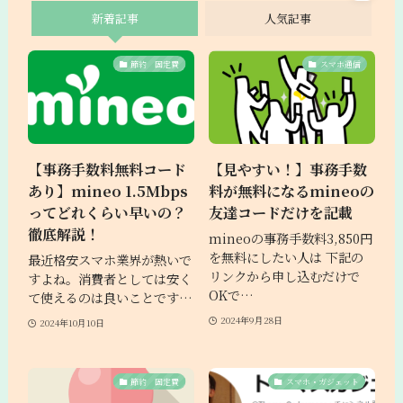
新着記事
人気記事
節約 固定費
スマホ通信
【事務手数料無料コード
【見やすい！】事務手数
あり】mineo 1.5Mbps
料が無料になるmineoの
ってどれくらい早いの？
友達コードだけを記載
徹底解説！
mineoの事務手数料3,850円
を無料にしたい人は 下記の
最近格安スマホ業界が熱いで
リンクから申し込むだけで
すよね。消費者としては安く
OKで…
て使えるのは良いことです…
2024年9月28日
2024年10月10日
節約 固定費
スマホ・ガジェット