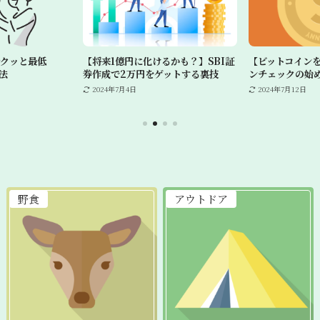
サクッと最低
【将来1億円に化けるかも？】SBI証
【ビットコイン
法
券作成で2万円をゲットする裏技
ンチェックの始
2024年7月4日
2024年7月12日
野食
アウトドア