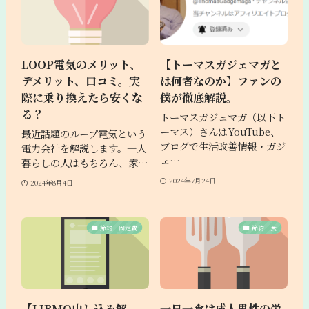
LOOP電気のメリット、
【トーマスガジェマガと
デメリット、口コミ。実
は何者なのか】ファンの
際に乗り換えたら安くな
僕が徹底解説。
る？
トーマスガジェマガ（以下ト
ーマス）さんはYouTube、
最近話題のループ電気という
ブログで生活改善情報・ガジ
電力会社を解説します。一人
ェ…
暮らしの人はもちろん、家…
2024年7月24日
2024年8月4日
節約 固定費
節約 食
【LIBMO申し込み解
一日一食は成人男性の栄