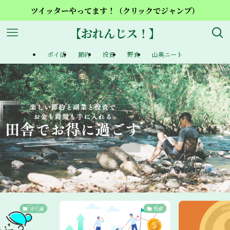
ツイッターやってます！（クリックでジャンプ）
【おれんじス！】
ポイ活
節約
投資
野食
山奥ニート
ポイ活
投資