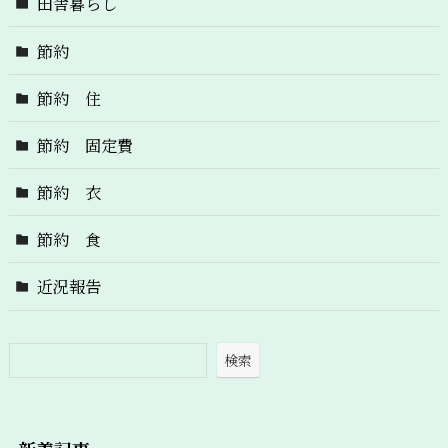
田舎暮らし
節約
節約 住
節約 固定費
節約 衣
節約 食
近況報告
検索