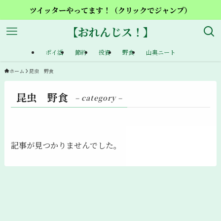
ツイッターやってます！（クリックでジャンプ）
【おれんじス！】
ポイ活
節約
投資
野食
山奥ニート
ホーム
昆虫 野食
昆虫 野食
– category –
記事が見つかりませんでした。