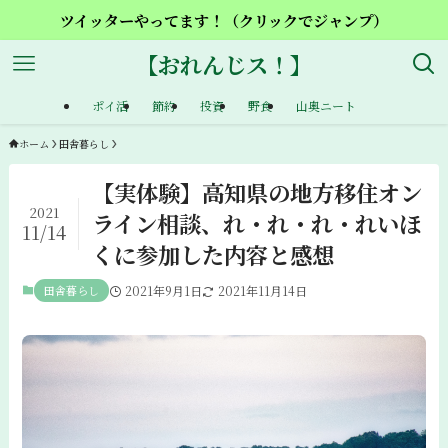
ツイッターやってます！（クリックでジャンプ）
【おれんじス！】
ポイ活
節約
投資
野食
山奥ニート
ホーム
田舎暮らし
【実体験】高知県の地方移住オン
2021
ライン相談、れ・れ・れ・れいほ
11/14
くに参加した内容と感想
田舎暮らし
2021年9月1日
2021年11月14日