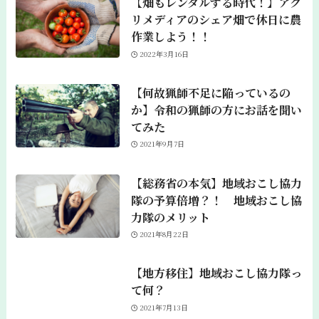
【畑もレンタルする時代！】アグ
リメディアのシェア畑で休日に農
作業しよう！！
2022年3月16日
【何故猟師不足に陥っているの
か】令和の猟師の方にお話を聞い
てみた
2021年9月7日
【総務省の本気】地域おこし協力
隊の予算倍増？！ 地域おこし協
力隊のメリット
2021年8月22日
【地方移住】地域おこし協力隊っ
て何？
2021年7月13日